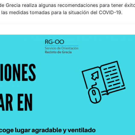
 de Grecia realiza algunas recomendaciones para tener éxit
 las medidas tomadas para la situación del COVID-19.