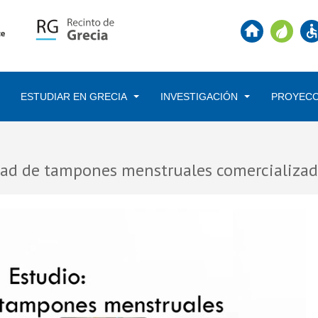
ESTUDIAR EN GRECIA
INVESTIGACIÓN
PROYECC
Skip
to
main
idad de tampones menstruales comercializad
content